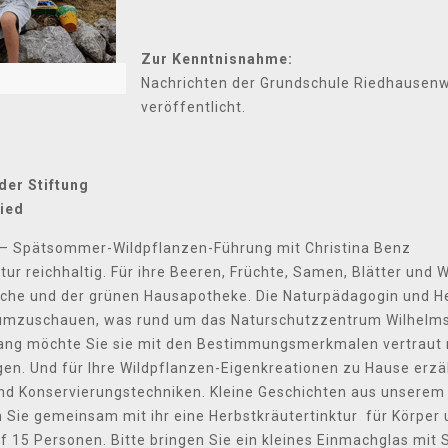
Zur Kenntnisnahme:
Nachrichten der Grundschule Riedhausenw
veröffentlicht.
er Stiftung
ied
“ – Spätsommer-Wildpflanzen-Führung mit Christina Benz
ur reichhaltig. Für ihre Beeren, Früchte, Samen, Blätter und W
che und der grünen Hausapotheke. Die Naturpädagogin und He
r umzuschauen, was rund um das Naturschutzzentrum Wilhelms
ang möchte Sie sie mit den Bestimmungsmerkmalen vertraut 
n. Und für Ihre Wildpflanzen-Eigenkreationen zu Hause erzähl
d Konservierungstechniken. Kleine Geschichten aus unserem
 Sie gemeinsam mit ihr eine Herbstkräutertinktur für Körper 
f 15 Personen. Bitte bringen Sie ein kleines Einmachglas mit