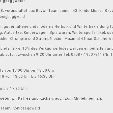
önigseggwald!
, veranstaltet das Bazar-Team seinen 43. Kinderkleider-Ba
Königseggwald.
ut erhaltene und moderne Herbst- und Winterbekleidung fü
 Autositze, Kinderwagen, Spielwaren, Wintersportartikel, us
che, Strümpfe und Strumpfhosen. Maximal 4 Paar Schuhe 
nbieter 2,- €. 10% des Verkaufserlöses werden einbehalten 
 sofort zwischen 9-20 Uhr unter Tel. 07587 / 9507911 (Nr. 1-
von 17.00 Uhr bis 18.00 Uhr
von 13.00 Uhr bis 15.30 Uhr
 bis 17.30 Uhr.
ieten wir Kaffee und Kuchen, auch zum Mitnehmen, an.
r Team, Königseggwald