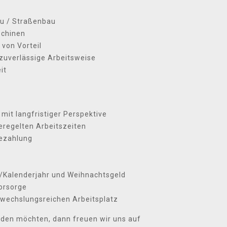
au / Straßenbau
schinen
 von Vorteil
d zuverlässige Arbeitsweise
it
 mit langfristiger Perspektive
geregelten Arbeitszeiten
Bezahlung
b/Kalenderjahr und Weihnachtsgeld
vorsorge
bwechslungsreichen Arbeitsplatz
rden möchten, dann freuen wir uns auf