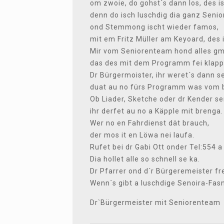
om zwoie, do gohst´s dann los, des isc
denn do isch luschdig dia ganz Seni
ond Stemmong ischt wieder famos,
mit em Fritz Müller am Keyoard, des 
Mir vom Seniorenteam hond alles gm
das des mit dem Programm fei klapp
Dr Bürgermoister, ihr weret´s dann s
duat au no fürs Programm was vom 
Ob Liader, Sketche oder dr Kender se
ihr derfet au no a Käpple mit brenga.
Wer no en Fahrdienst dät brauch,
der mos it en Löwa nei laufa.
Rufet bei dr Gabi Ott onder Tel:554 a
Dia hollet alle so schnell se ka.
Dr Pfarrer ond d´r Bürgeremeister fre
Wenn´s gibt a luschdige Senoira-Fasn
Dr`Bürgermeister mit Seniorenteam