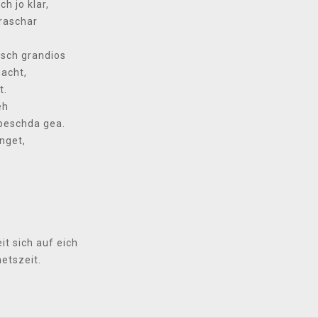
h jo klar,
oraschar
isch grandios
acht,
t.
eh
beschda gea.
nget,
it sich auf eich
etszeit.