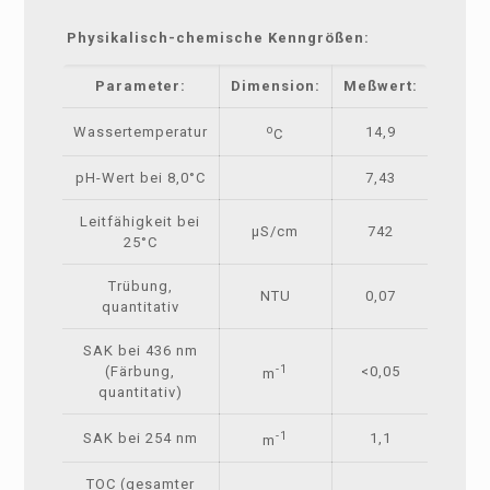
Physikalisch-chemische Kenngrößen:
Parameter:
Dimension:
Meßwert:
Grenz
o
Wassertemperatur
14,9
C
pH-Wert bei 8,0°C
7,43
Leitfähigkeit bei
µS/cm
742
27
25°C
Trübung,
NTU
0,07
1,
quantitativ
SAK bei 436 nm
-1
(Färbung,
<0,05
0,
m
quantitativ)
-1
SAK bei 254 nm
1,1
m
TOC (gesamter