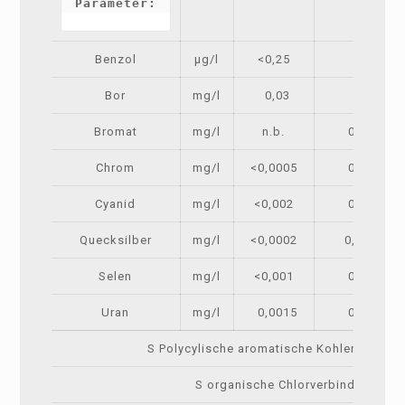
Parameter:
Benzol
µg/l
<0,25
1
Bor
mg/l
0,03
1
Bromat
mg/l
n.b.
0,01
Chrom
mg/l
<0,0005
0,05
Cyanid
mg/l
<0,002
0,05
Quecksilber
mg/l
<0,0002
0,001
Selen
mg/l
<0,001
0,01
Uran
mg/l
0,0015
0,01
S Polycylische aromatische Kohlenwasser
S organische Chlorverbindungen