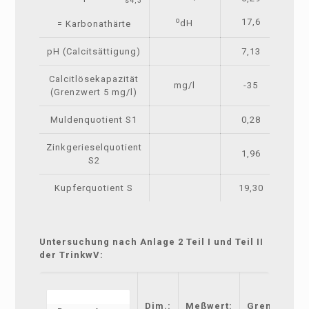
s4,3
o
17,6
dH
= Karbonathärte
pH (Calcitsättigung)
7,13
Calcitlösekapazität
mg/l
-35
(Grenzwert 5 mg/l)
Muldenquotient S1
0,28
Zinkgerieselquotient
1,96
S2
Kupferquotient S
19,30
Untersuchung nach Anlage 2 Teil I und Teil II
der TrinkwV:
Dim.:
Meßwert:
Grenzwert: