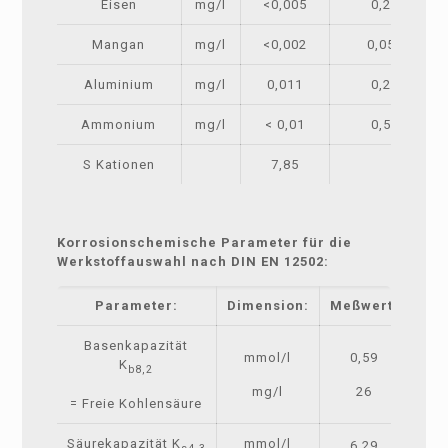
Eisen
mg/l
<0,005
0,2
Mangan
mg/l
<0,002
0,05
Aluminium
mg/l
0,011
0,2
Ammonium
mg/l
< 0,01
0,5
S Kationen
7,85
Korrosionschemische Parameter für die
Werkstoffauswahl nach DIN EN 12502:
Parameter:
Dimension:
Meßwert:
Basenkapazität
mmol/l
0,59
K
b8,2
mg/l
26
= Freie Kohlensäure
Säurekapazität K
mmol/l
6,29