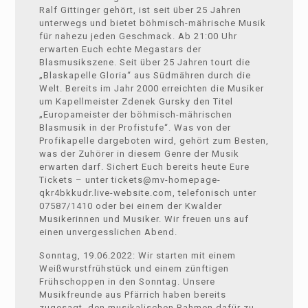
Ralf Gittinger gehört, ist seit über 25 Jahren
unterwegs und bietet böhmisch-mährische Musik
für nahezu jeden Geschmack. Ab 21:00 Uhr
erwarten Euch echte Megastars der
Blasmusikszene. Seit über 25 Jahren tourt die
„Blaskapelle Gloria“ aus Südmähren durch die
Welt. Bereits im Jahr 2000 erreichten die Musiker
um Kapellmeister Zdenek Gursky den Titel
„Europameister der böhmisch-mährischen
Blasmusik in der Profistufe“. Was von der
Profikapelle dargeboten wird, gehört zum Besten,
was der Zuhörer in diesem Genre der Musik
erwarten darf. Sichert Euch bereits heute Eure
Tickets – unter tickets@mv-homepage-
qkr4bkkudr.live-website.com, telefonisch unter
07587/1410 oder bei einem der Kwalder
Musikerinnen und Musiker. Wir freuen uns auf
einen unvergesslichen Abend.
Sonntag, 19.06.2022: Wir starten mit einem
Weißwurstfrühstück und einem zünftigen
Frühschoppen in den Sonntag. Unsere
Musikfreunde aus Pfärrich haben bereits
zugesagt, den musikalischen Rahmen dafür zu