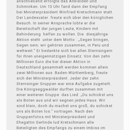
anschließend erfolgte das Ankleiden und
Schminken. Um 13 Uhr fand dann der Empfang
bei Ministerpräsident Winfried Kretschmann statt.
Der Landesvater freute sich über den königlichen
Besuch. In seiner Ansprache lobte er die
Bereitschaft der jungen Leute, Kindern mit
Behinderung helfen zu wollen. Die diesjährige
Aktion steht unter dem Motto : „Segen bringen,
Segen sein; wir gehören zusammen, in Peru und
weltweit.“ Er bedankte sich bei allen Sternsingern
für ihren uneigennützigen Einsatz. Von den zehn
Millionen Euro die bei dieser Aktion in
Deutschland gesammelt werden kommen allein
zwei Millionen aus Baden-Württemberg, freute
sich der Ministerpräsident. Jeder der zehn
Sternsinger Gruppen war eine Aufgabe zugeteilt.
Die Königseggwalder durften zusammen mit
einer weiteren Gruppe das Lied „Du schickst uns
als Boten aus und wir segnen jedes Haus. Wir
sind klein, doch du machst uns groß, du schickst
uns als Boten los.“ vortragen. Nach den
Gruppenfotos mit Ministerpräsident und
Ehegattin Gerlinde lud Kretschmann alle
Beteiligten des Empfangs zu einem Imbiss im