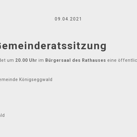
09.04.2021
Gemeinderatssitzung
det um
20.00 Uhr
im
Bürgersaal des Rathauses
eine öffentli
Gemeinde Königseggwald
ald