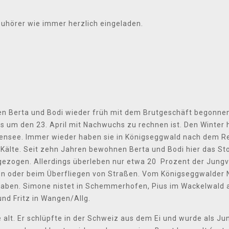
Zuhörer wie immer herzlich eingeladen.
en Berta und Bodi wieder früh mit dem Brutgeschäft begonnen
 um den 23. April mit Nachwuchs zu rechnen ist. Den Winter h
nsee. Immer wieder haben sie in Königseggwald nach dem R
 Kälte. Seit zehn Jahren bewohnen Berta und Bodi hier das St
zogen. Allerdings überleben nur etwa 20 Prozent der Jungvö
en oder beim Überfliegen von Straßen. Vom Königseggwalder 
haben. Simone nistet in Schemmerhofen, Pius im Wackelwald
nd Fritz in Wangen/Allg.
 alt. Er schlüpfte in der Schweiz aus dem Ei und wurde als J