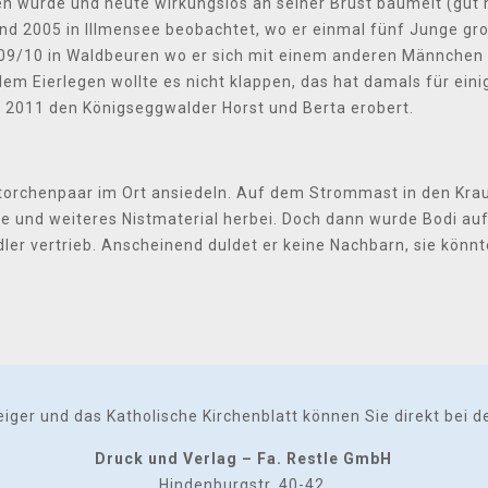
en wurde und heute wirkungslos an seiner Brust baumelt (gut
nd 2005 in lllmensee beobachtet, wo er einmal fünf Junge gro
009/10 in Waldbeuren wo er sich mit einem anderen Männchen 
dem Eierlegen wollte es nicht klappen, das hat damals für eini
d 2011 den Königseggwalder Horst und Berta erobert.
Storchenpaar im Ort ansiedeln. Auf dem Strommast in den Kra
e und weiteres Nistmaterial herbei. Doch dann wurde Bodi au
er vertrieb. Anscheinend duldet er keine Nachbarn, sie könnten
er und das Katholische Kirchenblatt können Sie direkt bei der
Druck und Verlag – Fa. Restle GmbH
Hindenburgstr. 40-42,